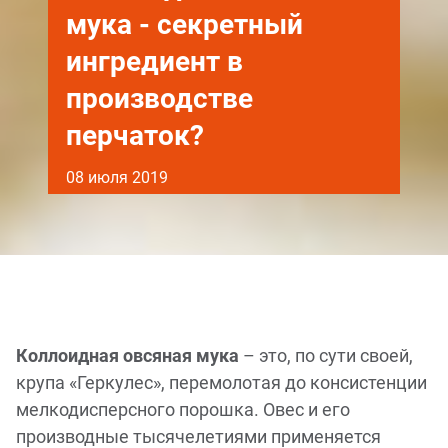
мука - секретный
ингредиент в
производстве
перчаток?
08 июля 2019
Коллоидная овсяная мука
– это, по сути своей,
крупа «Геркулес», перемолотая до консистенции
мелкодисперсного порошка. Овес и его
производные тысячелетиями применяется