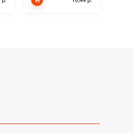
 р.
10,44 р.