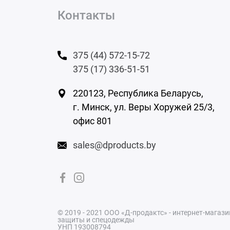
Контакты
375 (44) 572-15-72
375 (17) 336-51-51
220123, Республика Беларусь,
г. Минск,
ул. Веры Хоружей 25/3,
офис 801
sales@dproducts.by
© 2019 - 2021 ООО «Д-продактс» - интернет-магаз
защиты и спецодежды
УНП 193008794