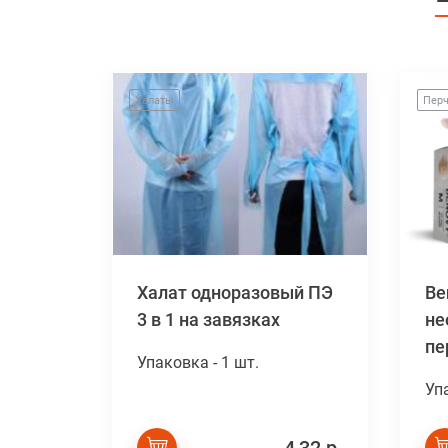
Халаты
Перч
Халат одноразовый ПЭ
Be
3 в 1 на завязках
не
пе
Упаковка - 1 шт.
Уп